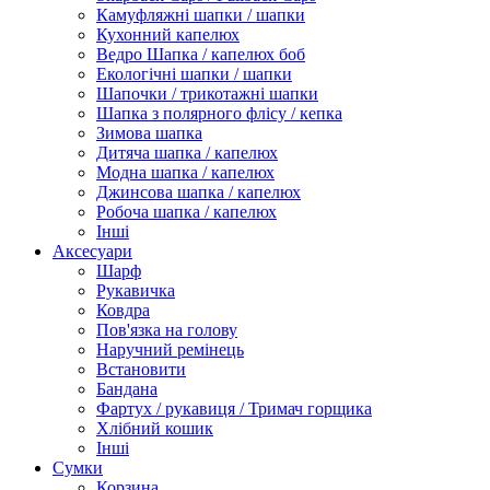
Камуфляжні шапки / шапки
Кухонний капелюх
Ведро Шапка / капелюх боб
Екологічні шапки / шапки
Шапочки / трикотажні шапки
Шапка з полярного флісу / кепка
Зимова шапка
Дитяча шапка / капелюх
Модна шапка / капелюх
Джинсова шапка / капелюх
Робоча шапка / капелюх
Інші
Аксесуари
Шарф
Рукавичка
Ковдра
Пов'язка на голову
Наручний ремінець
Встановити
Бандана
Фартух / рукавиця / Тримач горщика
Хлібний кошик
Інші
Сумки
Корзина