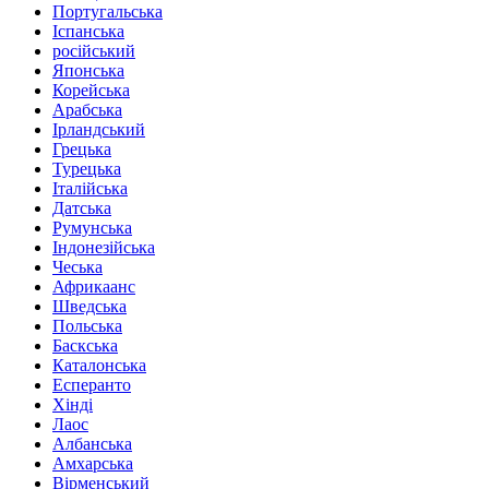
Португальська
Іспанська
російський
Японська
Корейська
Арабська
Ірландський
Грецька
Турецька
Італійська
Датська
Румунська
Індонезійська
Чеська
Африкаанс
Шведська
Польська
Баскська
Каталонська
Есперанто
Хінді
Лаос
Албанська
Амхарська
Вірменський