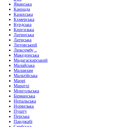
Яванська
Каннада
Казахська
Кхмерська
Курдська
Киргизька
Латинська
Латиська
Литовський
Люксембу ..
Македонська
Мадагаскарський
Малайська
Малаялам
Мальтійська
Маорі
Маратхі
Монгольська
Бірманська
Непальська
Норвезька
Пушту
Перська
Панджабі
Сербська