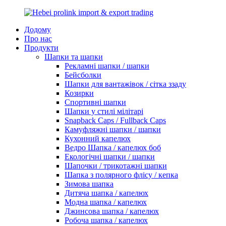
Додому
Про нас
Продукти
Шапки та шапки
Рекламні шапки / шапки
Бейсболки
Шапки для вантажівок / сітка ззаду
Козирки
Спортивні шапки
Шапки у стилі мілітарі
Snapback Caps / Fullback Caps
Камуфляжні шапки / шапки
Кухонний капелюх
Ведро Шапка / капелюх боб
Екологічні шапки / шапки
Шапочки / трикотажні шапки
Шапка з полярного флісу / кепка
Зимова шапка
Дитяча шапка / капелюх
Модна шапка / капелюх
Джинсова шапка / капелюх
Робоча шапка / капелюх