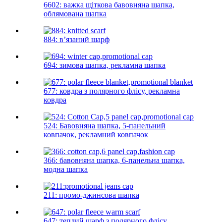
6602: важка щіткова бавовняна шапка,
облямована шапка
884: в’язаний шарф
694: зимова шапка, рекламна шапка
677: ковдра з полярного флісу, рекламна
ковдра
524: Бавовняна шапка, 5-панельний
ковпачок, рекламний ковпачок
366: бавовняна шапка, 6-панельна шапка,
модна шапка
211: промо-джинсова шапка
647: теплий шарф з полярного флісу