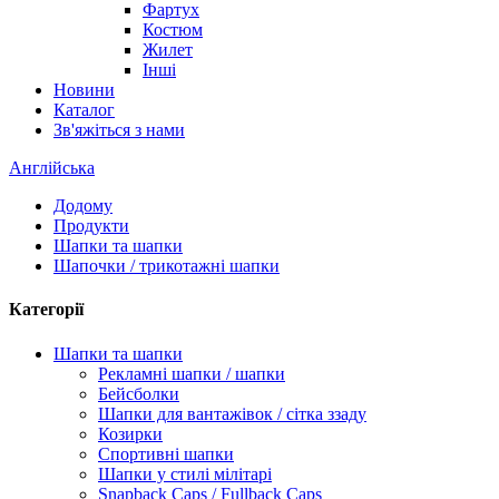
Фартух
Костюм
Жилет
Інші
Новини
Каталог
Зв'яжіться з нами
Англійська
Додому
Продукти
Шапки та шапки
Шапочки / трикотажні шапки
Категорії
Шапки та шапки
Рекламні шапки / шапки
Бейсболки
Шапки для вантажівок / сітка ззаду
Козирки
Спортивні шапки
Шапки у стилі мілітарі
Snapback Caps / Fullback Caps