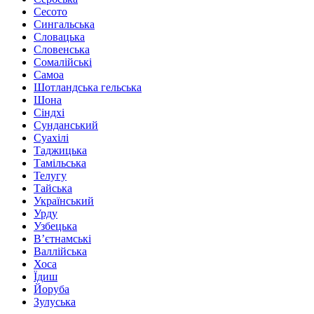
Сесото
Сингальська
Словацька
Словенська
Сомалійські
Самоа
Шотландська гельська
Шона
Сіндхі
Сунданський
Суахілі
Таджицька
Тамільська
Телугу
Тайська
Український
Урду
Узбецька
В’єтнамські
Валлійська
Хоса
Їдиш
Йоруба
Зулуська