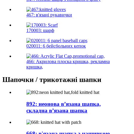
467: в'язані рукавички
170003: шарф
020011: 6 бейсбольних кепок
466: Акрилова плоска кришка, рекламна
кришка,
Шапочки / трикотажні шапки
892: неонова в’язана шапка,
складна в’язана шапка
668: в'язана шапка з нашивкою