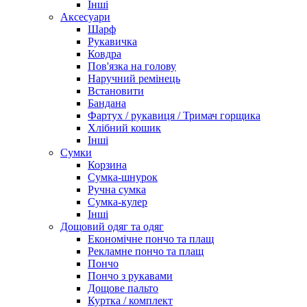
Інші
Аксесуари
Шарф
Рукавичка
Ковдра
Пов'язка на голову
Наручний ремінець
Встановити
Бандана
Фартух / рукавиця / Тримач горщика
Хлібний кошик
Інші
Сумки
Корзина
Сумка-шнурок
Ручна сумка
Сумка-кулер
Інші
Дощовий одяг та одяг
Економічне пончо та плащ
Рекламне пончо та плащ
Пончо
Пончо з рукавами
Дощове пальто
Куртка / комплект