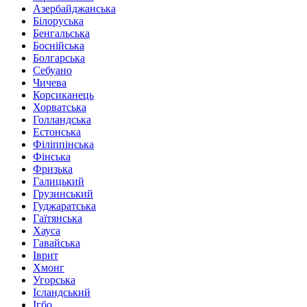
Азербайджанська
Білоруська
Бенгальська
Боснійська
Болгарська
Себуано
Чичева
Корсиканець
Хорватська
Голландська
Естонська
Філіппінська
Фінська
Фризька
Галицький
Грузинський
Гуджаратська
Гаїтянська
Хауса
Гавайська
Іврит
Хмонг
Угорська
Ісландський
Ігбо