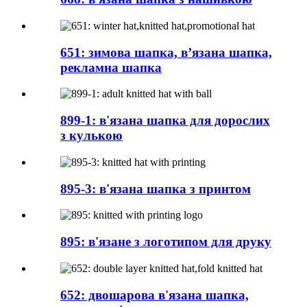
651: зимова шапка, в’язана шапка,
рекламна шапка
899-1: в'язана шапка для дорослих
з кулькою
895-3: в'язана шапка з принтом
895: в'язане з логотипом для друку
652: двошарова в'язана шапка,