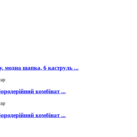
, модна шапка, 6 каструль ...
ородерійний комбінат ...
ородерійний комбінат ...