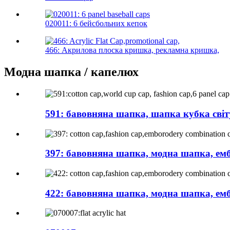
020011: 6 бейсбольних кепок
466: Акрилова плоска кришка, рекламна кришка,
Модна шапка / капелюх
591: бавовняна шапка, шапка кубка світу
397: бавовняна шапка, модна шапка, емб
422: бавовняна шапка, модна шапка, емб