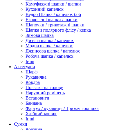
Камуфляжні шапки / шапки
Кухонний капелюх
Ведро Шапка / капелюх боб
Екологічні шапки / шапки
Шапочки / трикотажні шапки
Шапка з полярного флісу / кепка
Зимова шапка
Дитяча шапка / капелюх
Модна шапка / капелюх
Джинсова шапка / капелюх
Робоча шапка / капелюх
Інші
Аксесуари
Шарф
Рукавичка
Ковдра
Пов'язка на голову
Наручний ремінець
Встановити
Бандана
Фартух / рукавиця / Тримач горщика
Хлібний кошик
Інші
Сумки
Корзина