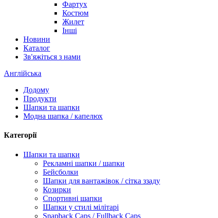
Фартух
Костюм
Жилет
Інші
Новини
Каталог
Зв'яжіться з нами
Англійська
Додому
Продукти
Шапки та шапки
Модна шапка / капелюх
Категорії
Шапки та шапки
Рекламні шапки / шапки
Бейсболки
Шапки для вантажівок / сітка ззаду
Козирки
Спортивні шапки
Шапки у стилі мілітарі
Snapback Caps / Fullback Caps