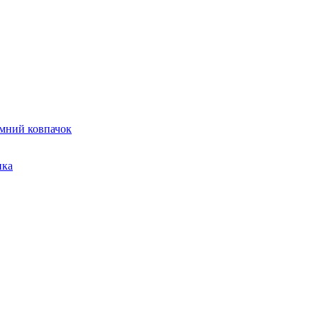
амний ковпачок
пка