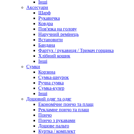
Інші
Аксесуари
Шарф
Рукавичка
Ковдра
Пов'язка на голову
Наручний ремінець
Встановити
Бандана
Фартух / рукавиця / Тримач горщика
Хлібний кошик
Інші
Сумки
Корзина
Сумка-шнурок
Ручна сумка
Сумка-кулер
Інші
Дощовий одяг та одяг
Економічне пончо та плащ
Рекламне пончо та плащ
Пончо
Пончо з рукавами
Дощове пальто
Куртка / комплект