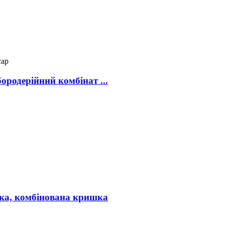
ородерійний комбінат ...
шка, комбінована кришка