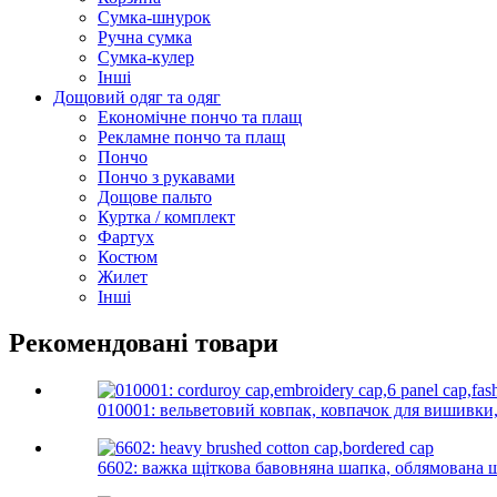
Сумка-шнурок
Ручна сумка
Сумка-кулер
Інші
Дощовий одяг та одяг
Економічне пончо та плащ
Рекламне пончо та плащ
Пончо
Пончо з рукавами
Дощове пальто
Куртка / комплект
Фартух
Костюм
Жилет
Інші
Рекомендовані товари
010001: вельветовий ковпак, ковпачок для вишивки, 
6602: важка щіткова бавовняна шапка, облямована 