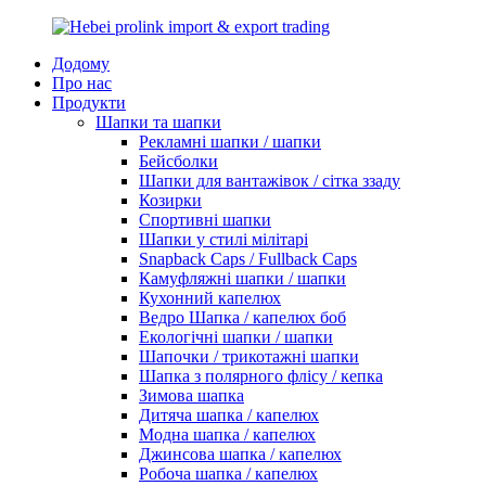
Додому
Про нас
Продукти
Шапки та шапки
Рекламні шапки / шапки
Бейсболки
Шапки для вантажівок / сітка ззаду
Козирки
Спортивні шапки
Шапки у стилі мілітарі
Snapback Caps / Fullback Caps
Камуфляжні шапки / шапки
Кухонний капелюх
Ведро Шапка / капелюх боб
Екологічні шапки / шапки
Шапочки / трикотажні шапки
Шапка з полярного флісу / кепка
Зимова шапка
Дитяча шапка / капелюх
Модна шапка / капелюх
Джинсова шапка / капелюх
Робоча шапка / капелюх