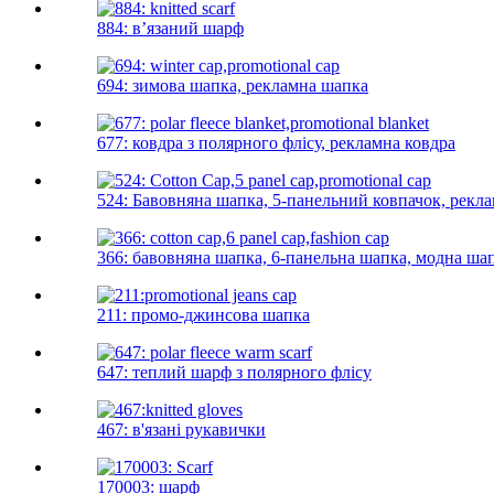
884: в’язаний шарф
694: зимова шапка, рекламна шапка
677: ковдра з полярного флісу, рекламна ковдра
524: Бавовняна шапка, 5-панельний ковпачок, рекл
366: бавовняна шапка, 6-панельна шапка, модна ша
211: промо-джинсова шапка
647: теплий шарф з полярного флісу
467: в'язані рукавички
170003: шарф