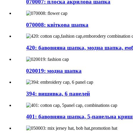
070007: плоска акрилова шапка
070008: квіткова шапка
420: бавовняна шапка, модна шапка, емб
020019: модна шапка
394: вишивка, 6 панелей
401: бавовняна шапка, 5-панельна кри